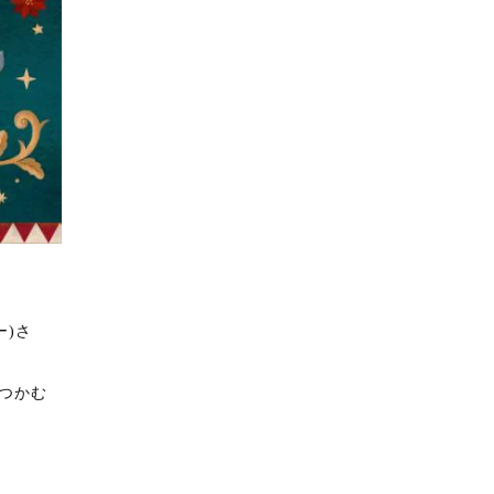
ー)さ
つかむ