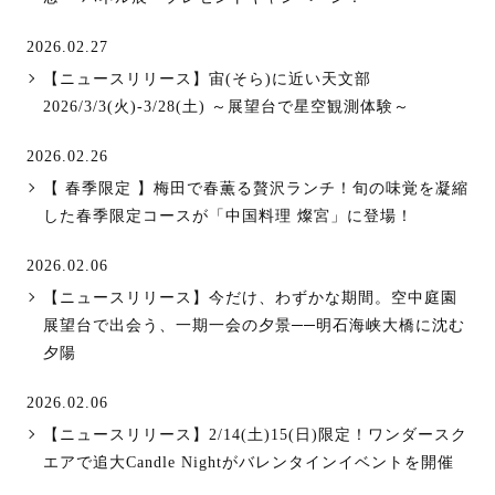
2026.02.27
【ニュースリリース】宙(そら)に近い天文部
2026/3/3(火)-3/28(土) ～展望台で星空観測体験～
2026.02.26
【 春季限定 】梅田で春薫る贅沢ランチ！旬の味覚を凝縮
した春季限定コースが「中国料理 燦宮」に登場！
2026.02.06
【ニュースリリース】今だけ、わずかな期間。空中庭園
展望台で出会う、一期一会の夕景──明石海峡大橋に沈む
夕陽
2026.02.06
【ニュースリリース】2/14(土)15(日)限定！ワンダースク
エアで追大Candle Nightがバレンタインイベントを開催