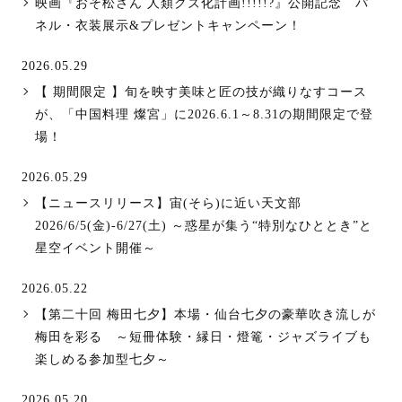
映画『おそ松さん 人類クズ化計画!!!!!?』公開記念 パ
ネル・衣装展示&プレゼントキャンペーン！
2026.05.29
【 期間限定 】旬を映す美味と匠の技が織りなすコース
が、「中国料理 燦宮」に2026.6.1～8.31の期間限定で登
場！
2026.05.29
【ニュースリリース】宙(そら)に近い天文部
2026/6/5(金)-6/27(土) ～惑星が集う“特別なひととき”と
星空イベント開催～
2026.05.22
【第二十回 梅田七夕】本場・仙台七夕の豪華吹き流しが
梅田を彩る ～短冊体験・縁日・燈篭・ジャズライブも
楽しめる参加型七夕～
2026.05.20