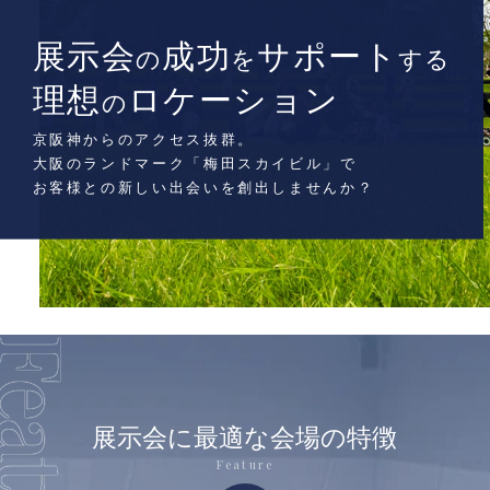
展示会
成功
サポート
の
を
する
理想
ロケーション
の
京阪神からのアクセス抜群。
大阪のランドマーク「梅田スカイビル」で
お客様との新しい出会いを創出しませんか？
展示会に最適な会場の特徴
Feature